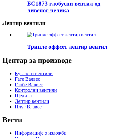
БС1873 глобусни вентил од
ливеног челика
Лептир вентили
Трипле оффсет лептир вентил
Центар за производе
Кугласти вентили
Гате Валвес
Глобе Валвес
Контролни вентили
Цједила
Лептир вентили
Плуг Влавес
Вести
Информације о изложби