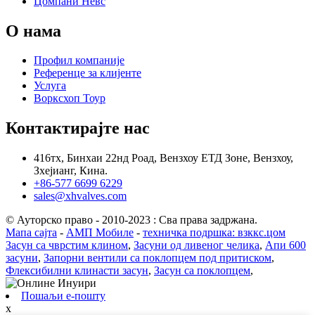
Цомпани Невс
О нама
Профил компаније
Референце за клијенте
Услуга
Ворксхоп Тоур
Контактирајте нас
416тх, Бинхаи 22нд Роад, Вензхоу ЕТД Зоне, Вензхоу,
Зхејианг, Кина.
+86-577 6699 6229
sales@xhvalves.com
© Ауторско право - 2010-2023 : Сва права задржана.
Мапа сајта
-
АМП Мобиле
-
техничка подршка: взккс.цом
Засун са чврстим клином
,
Засуни од ливеног челика
,
Апи 600
засуни
,
Запорни вентили са поклопцем под притиском
,
Флексибилни клинасти засун
,
Засун са поклопцем
,
Пошаљи е-пошту
x