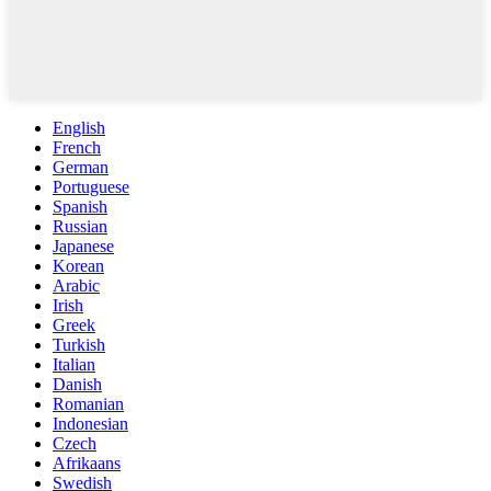
English
French
German
Portuguese
Spanish
Russian
Japanese
Korean
Arabic
Irish
Greek
Turkish
Italian
Danish
Romanian
Indonesian
Czech
Afrikaans
Swedish