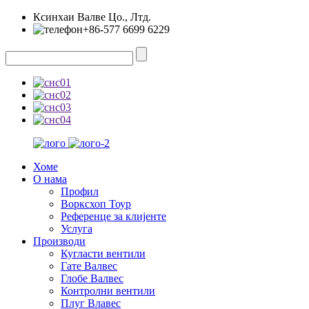
Ксинхаи Валве Цо., Лтд.
+86-577 6699 6229
Хоме
О нама
Профил
Ворксхоп Тоур
Референце за клијенте
Услуга
Производи
Кугласти вентили
Гате Валвес
Глобе Валвес
Контролни вентили
Плуг Влавес