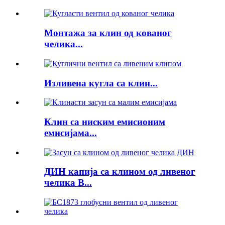
Монтажа за клин од кованог
челика...
Изливена кугла са клин...
Клин са ниским емисионим
емисијама...
ДИН капија са клином од ливеног
челика В...