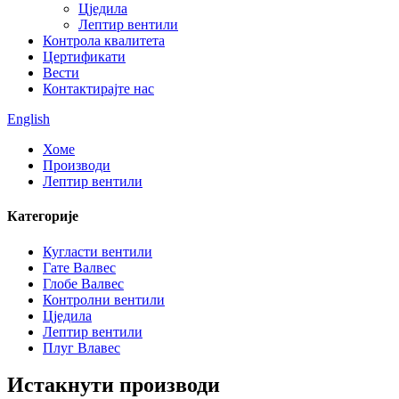
Цједила
Лептир вентили
Контрола квалитета
Цертификати
Вести
Контактирајте нас
English
Хоме
Производи
Лептир вентили
Категорије
Кугласти вентили
Гате Валвес
Глобе Валвес
Контролни вентили
Цједила
Лептир вентили
Плуг Влавес
Истакнути производи